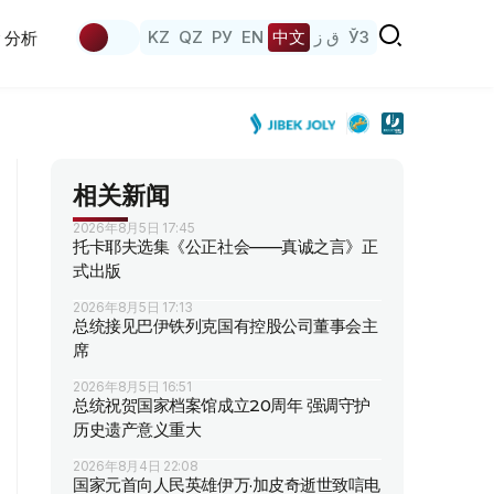
KZ
QZ
РУ
EN
中文
ق ز
ЎЗ
分析
相关新闻
2026年8月5日 17:45
托卡耶夫选集《公正社会——真诚之言》正
式出版
2026年8月5日 17:13
总统接见巴伊铁列克国有控股公司董事会主
席
2026年8月5日 16:51
总统祝贺国家档案馆成立20周年 强调守护
历史遗产意义重大
2026年8月4日 22:08
国家元首向人民英雄伊万·加皮奇逝世致唁电