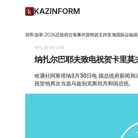
KAZINFORM
选举-2026
总统府
任免
事件
国情咨文
跨里海国际运输路
趋势:
19:11, 30 3月 2015
纳扎尔巴耶夫致电祝贺卡里莫
哈通社阿斯塔纳3月30日电 据总统府新闻
祝贺他再次当选乌兹别克斯坦共和国总统。