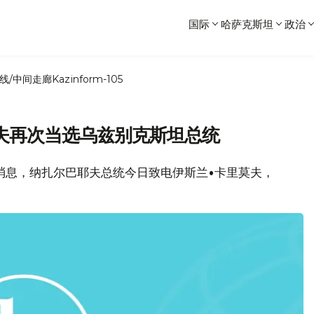
国际
哈萨克斯坦
政治
线/中间走廊
Kazinform-105
夫再次当选乌兹别克斯坦总统
局消息，纳扎尔巴耶夫总统今日致电伊斯兰•卡里莫夫，