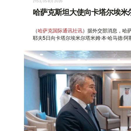
21:53, 05 8月 2026
哈萨克斯坦大使向卡塔尔埃米
（
哈萨克国际通讯社讯
）据外交部消息，哈
耶夫5日向卡塔尔埃米尔塔米姆·本·哈马德·