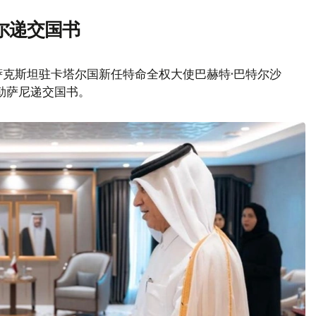
尔递交国书
萨克斯坦驻卡塔尔国新任特命全权大使巴赫特·巴特尔沙
阿勒萨尼递交国书。