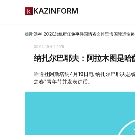
KAZINFORM
选举-2026
总统府
任免
事件
国情咨文
跨里海国际运输路
趋势:
09:05, 19 4月 2015
纳扎尔巴耶夫：阿拉木图是哈
哈通社阿斯塔纳4月19日电 纳扎尔巴耶夫总
之春"青年节并发表讲话。