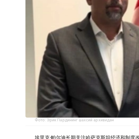
Фото: Эрик Пардининг шахсий архивидан
埃里克·帕尔迪长期关注哈萨克斯坦经济和制度