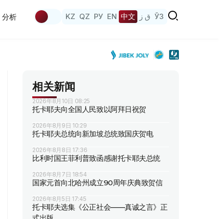
KZ
QZ
РУ
EN
中文
ق ز
ЎЗ
分析
相关新闻
2026年8月10日 08:25
托卡耶夫向全国人民致以阿拜日祝贺
2026年8月9日 10:29
托卡耶夫总统向新加坡总统致国庆贺电
2026年8月8日 17:36
比利时国王菲利普致函感谢托卡耶夫总统
2026年8月7日 18:54
国家元首向北哈州成立90周年庆典致贺信
2026年8月5日 17:45
托卡耶夫选集《公正社会——真诚之言》正
式出版