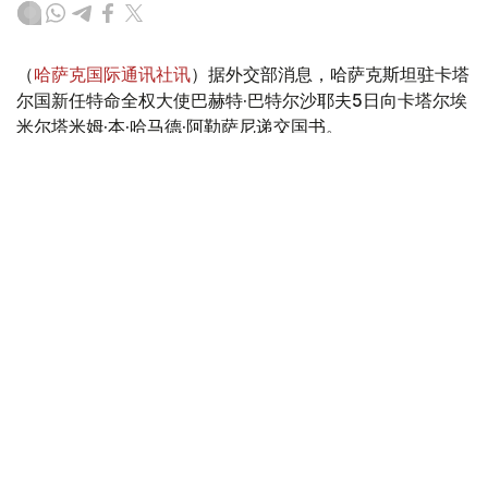
（
哈萨克国际通讯社讯
）据外交部消息，哈萨克斯坦驻卡塔
尔国新任特命全权大使巴赫特·巴特尔沙耶夫5日向卡塔尔埃
米尔塔米姆·本·哈马德·阿勒萨尼递交国书。
Photo credit: mfa.gov.kz