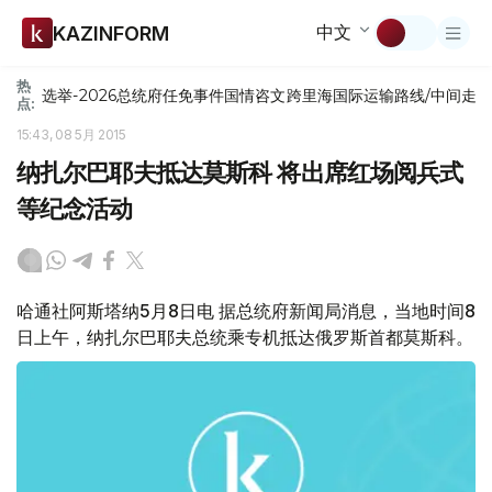
中文
KAZINFORM
热
选举-2026
总统府
任免
事件
国情咨文
跨里海国际运输路线/中间走
点:
15:43, 08 5月 2015
纳扎尔巴耶夫抵达莫斯科 将出席红场阅兵式
等纪念活动
哈通社阿斯塔纳5月8日电 据总统府新闻局消息，当地时间8
日上午，纳扎尔巴耶夫总统乘专机抵达俄罗斯首都莫斯科。