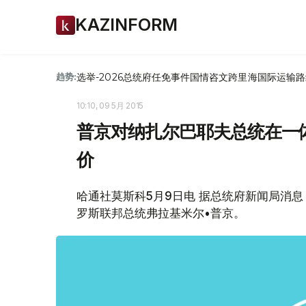
KAZINFORM
选举-2026
总统府
任免
事件
国情咨文
跨里海国际运输路
趋势:
10:10, 09 5月 2015
普京对纳扎尔巴耶夫总统在一
价
哈通社莫斯科5月9日电 据总统府新闻局消
罗斯联邦总统弗拉基米尔•普京。