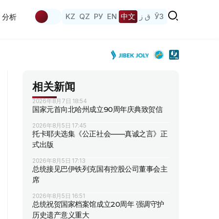
KZ
QZ
РУ
EN
中文
ق ز
ЎЗ
分析
相关新闻
2026年8月7日 18:54
国家元首向北哈州成立90周年庆典致贺信
2026年8月5日 17:45
托卡耶夫选集《公正社会——真诚之言》正
式出版
2026年8月5日 17:13
总统接见巴伊铁列克国有控股公司董事会主
席
2026年8月5日 16:51
总统祝贺国家档案馆成立20周年 强调守护
历史遗产意义重大