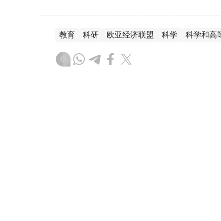
教育
科研
欧亚经济联盟
科学
科学和高
木合塔尔 哈力木拉
编译
16:15, 07 8月 2026
欧亚政府间理事会聚焦数字化
（
哈萨克国际通讯社讯
）据政府官网消息，
尔吉斯斯坦总统萨德尔·扎帕罗夫7日与欧亚