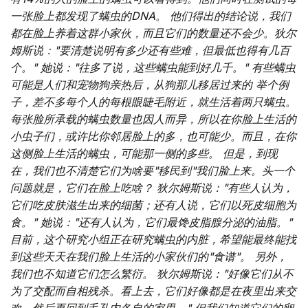
一张脸上都发现了螨虫的DNA。 他们得出的结论说，我们
都在脸上养着这群小家伙，而且它们的数量还不会少。狄尔
姆斯说："要清楚说明有多少还有些难，但最低也得有几百
个。" 她说："往多了说，这些螨虫能到好几千。"
有些螨虫
可能是人们和宠物狗亲热后，从狗那儿移居过来的 举个例
子，差不多每个人的每根眼睫毛附近，就生活着两只螨虫。
每张脸所承载的螨虫数量也因人而异，所以在你脸上生活的
小虫子们，或许比你邻居脸上的多，也可能少。而且，在你
这侧脸上生活的螨虫，可能那一侧的多些。 但是，到现
在，我们也不清楚它们为啥要"移民到"我们脸上来。头一个
问题就是，它们在脸上吃啥？ 狄尔姆斯说："有些人认为，
它们吃皮肤滋生出来的细菌；还有人说，它们以死皮细胞为
食。" 她说："还有人认为，它们最馋皮脂腺分泌的油脂。"
目前，这个研究小组正在研究螨虫的内脏，希望能最终能找
到这些天天在我们脸上生活的小家伙们的"食谱"。 另外，
我们也不知道它们怎么繁衍。 狄尔姆斯说："好像它们从不
为了交配而自相残杀。看上去，它们好像都是在夜里出来交