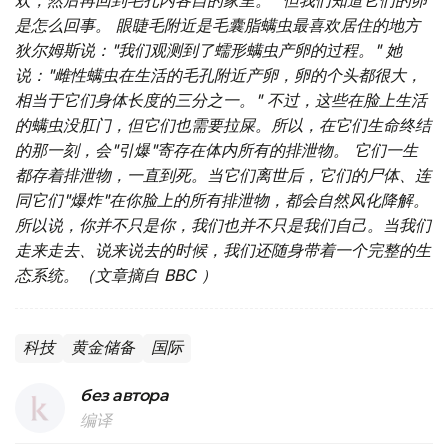
欢，然后再回到毛孔内各自的家里。" 但我们知道它们的卵
是怎么回事。
眼睫毛附近是毛囊脂螨虫最喜欢居住的地方
狄尔姆斯说："我们观测到了蠕形螨虫产卵的过程。" 她
说："雌性螨虫在生活的毛孔附近产卵，卵的个头都很大，
相当于它们身体长度的三分之一。" 不过，这些在脸上生活
的螨虫没肛门，但它们也需要拉屎。所以，在它们生命终结
的那一刻，会"引爆"寄存在体内所有的排泄物。 它们一生
都存着排泄物，一直到死。当它们离世后，它们的尸体、连
同它们"爆炸"在你脸上的所有排泄物，都会自然风化降解。
所以说，你并不只是你，我们也并不只是我们自己。当我们
走来走去、说来说去的时候，我们还随身带着一个完整的生
态系统。（文章摘自 BBC ）
科技
黄金储备
国际
без автора
编译