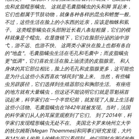
虫和皮脂蠕形螨虫。
这就是毛囊脂螨虫的头和脚 算起来，
它们也都属于节肢动物，就像各种各样的昆虫和螃蟹一般。
不过，这些生活在脸上的小东西的近亲，应该是蜘蛛和虱
子。 这类蠕形螨虫在头部附近长着八条短粗腿，它们的模
样就像是个蠕虫。在显微镜下，它们在脸部分泌的油中游
弋，游不远、也游不快。 这两类小家伙在脸上也都有各自
的"地盘"。毛囊脂螨虫生活在毛孔和毛囊中；而皮脂螨虫
更"低调"，它们喜欢生活在脸上油渍渍的皮脂腺里。 和人
身体的其它部位相比，脸上的毛孔和皮脂腺更多，这可能也
是为什么这些小东西喜欢"移民到"脸上来。 当然，有些螨
虫另辟蹊径，它们选择到生殖器部位和胸部生活。
有痤疮
的地方就有大量螨虫，但这还不能说明它们就是罪魁祸首
说起来，科学家们在一个半世纪前，就发现了人脸上生活着
这些小活物。毛囊脂螨虫在1842年就被发现。当时，法国
的科学家们从人的耳屎里观察到了它们。 到了2014年，科
学家们发现蠕形螨虫无处不在。 美国北卡罗来纳州立大学
的狄尔姆斯(Megan Thoemmes)和同事们研究发现，大约
有14%的人的脸上的螨虫可以看得到。他们同时在测试的每