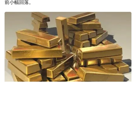
前小幅回落。
Фото: Pixabay
据哈萨克斯坦国家银行公布的数据，目前1克黄金价格为
61889.33坚戈。
相比一周前的61925.12坚戈，每克下跌35.79坚戈。