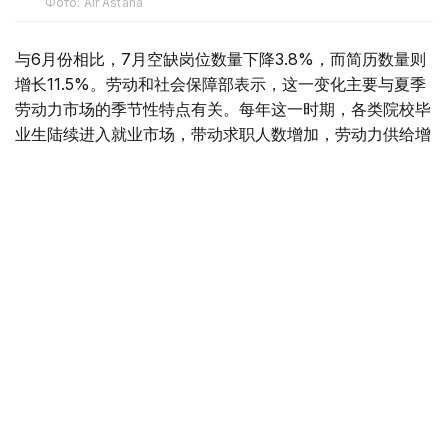
Фото: Air Astana
与6月份相比，7月空缺岗位数量下降3.8%，而简历数量则
增长11.5%。劳动和社会保障部表示，这一变化主要与夏季
劳动力市场的季节性特点有关。每年这一时期，各类院校毕
业生陆续进入就业市场，带动求职人数增加，劳动力供给增
长速度超过岗位需求增长。
据介绍，从行业分布来看，对劳动力需求最旺盛的是教育领
域，共提供2.34万个空缺岗位。此外，其他服务业（1.6万
个）、医疗卫生和社会服务领域（1.03万个）、农林渔业
（8200个）、制造业（6800个）以及建筑业（5700个）
也存在较大用工需求。
从地区来看，发布空缺岗位数量最多的地区分别为阿斯塔纳
市（8800个）、突厥斯坦州（7600个）、巴甫洛达尔州
（7100个）、阿拉木图市（7000个）以及阿克莫拉州
（6900个）。
按照技能水平划分，雇主需求主要集中在中等技能人才，该