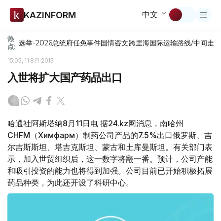
中文
KAZINFORM
热
选举-2026
总统府
任免
事件
国情咨文
跨里海国际运输路线/中间走
点:
15:05, 11 8月 2015
入世将扩大国产药品出口
哈通社阿斯塔纳8月11日电 据24.kz网消息，南哈州
CHFM（Химфарм）制药公司产品的7.5%出口俄罗斯、吉
尔吉斯斯坦、塔吉克斯坦、蒙古和土库曼斯坦。有关部门表
示，加入世贸组织后，这一数字将翻一番。预计，公司产能
和吸引投资的能力也将得到加强。公司目前已开始积极拓展
药品种类，为此还开设了科研中心。