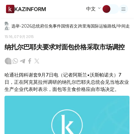
中文
KAZINFORM
热
选举-2026
总统府
任免
事件
国情咨文
跨里海国际运输路线/中间走
点:
15:16, 07 9月 2015
纳扎尔巴耶夫要求对面包价格采取市场调控
哈通社阔科谢套9月7日电（记者阿斯兰•沃斯帕诺夫）7
日，正在阿克莫拉州调研的纳扎尔巴耶夫总统会见当地农业
生产企业代表时表示，面包等主食价格应由市场决定。