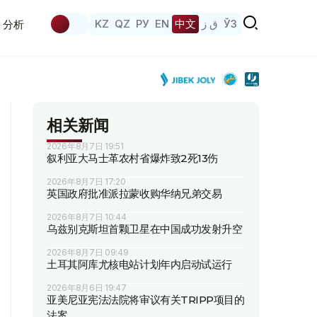
KZ
QZ
РУ
EN
中文
ق ز
ЎЗ
分析
相关新闻
2026年8月7日 19:51
叙利亚大马士革农村省爆炸致2死13伤
2026年8月7日 17:20
英国政府批准派拉蒙收购华纳兄弟交易
2026年8月7日 10:44
乌兹别克斯坦首颗卫星在中国成功发射升空
2026年8月7日 09:49
土耳其阿库尤核电站计划年内启动试运行
2026年8月6日 19:47
亚美尼亚宪法法院将审议有关TRIPP项目的
法案