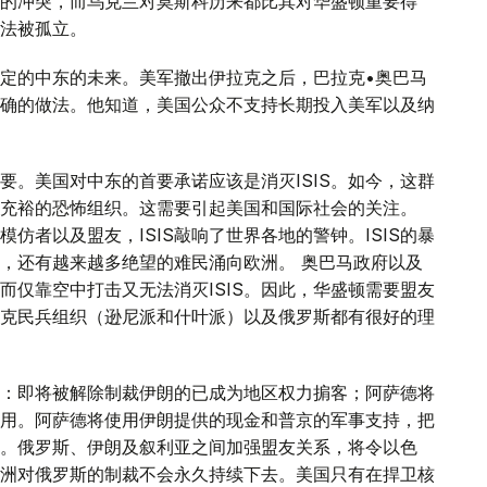
的冲突，而乌克兰对莫斯科历来都比其对华盛顿重要得
法被孤立。
定的中东的未来。美军撤出伊拉克之后，巴拉克•奥巴马
确的做法。他知道，美国公众不支持长期投入美军以及纳
要。美国对中东的首要承诺应该是消灭ISIS。如今，这群
充裕的恐怖组织。这需要引起美国和国际社会的关注。
模仿者以及盟友，ISIS敲响了世界各地的警钟。ISIS的暴
，还有越来越多绝望的难民涌向欧洲。 奥巴马政府以及
而仅靠空中打击又无法消灭ISIS。因此，华盛顿需要盟友
克民兵组织（逊尼派和什叶派）以及俄罗斯都有很好的理
：即将被解除制裁伊朗的已成为地区权力掮客；阿萨德将
用。阿萨德将使用伊朗提供的现金和普京的军事支持，把
。俄罗斯、伊朗及叙利亚之间加强盟友关系，将令以色
洲对俄罗斯的制裁不会永久持续下去。美国只有在捍卫核