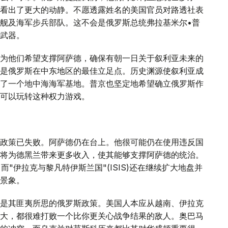
看出了更大的动静。不愿透露姓名的美国官员对路透社表
舰及海军步兵部队。这不会是俄罗斯总统弗拉基米尔•普
武器。
为他们希望支撑阿萨德，确保有朝一日关于叙利亚未来的
是俄罗斯在中东地区的最佳立足点。历史渊源使叙利亚成
了一个地中海海军基地。普京也坚定地希望确立俄罗斯作
可以玩转这种权力游戏。
政策已失败。阿萨德仍在台上。他很可能仍在使用违反国
将为德黑兰带来更多收入，使其能够支撑阿萨德的统治。
"伊拉克与黎凡特伊斯兰国"(ISIS)还在继续扩大地盘并
景象。
是其匪夷所思的俄罗斯政策。美国人本应从越南、伊拉克
大，都很难打败一个比你更关心战争结果的敌人。奥巴马