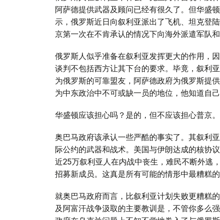
阿萨德提供武器及顾问已经有很久了。但华盛顿
示，俄罗斯近日向叙利亚派出了飞机、坦克登陆
京第一次在不肯承认的情况下向海外派遣军队和
俄罗斯人似乎准备在叙利亚发挥更大的作用，因
谈判不包括西方让其下台的要求。毕竟，叙利亚
为俄罗斯的可靠盟友，阿萨德政府为俄罗斯提供
为中东政治中不可或缺一员的地位，他知道自己
华盛顿应该担心吗？是的，但不应该担心普京。
奥巴马政府该承认一些严酷的事实了。其叙利亚
际公约的武器和战术。美国与伊朗达成的核协议
近25万叙利亚人在内战中丧生，难民不断外逃，而
招募新成员。这真是所有可能的情形中最糟糕的
就奥巴马政府而言，比叙利亚计划失败更糟糕的
及阿富汗战争汲取的主要教训是，不管你多么强