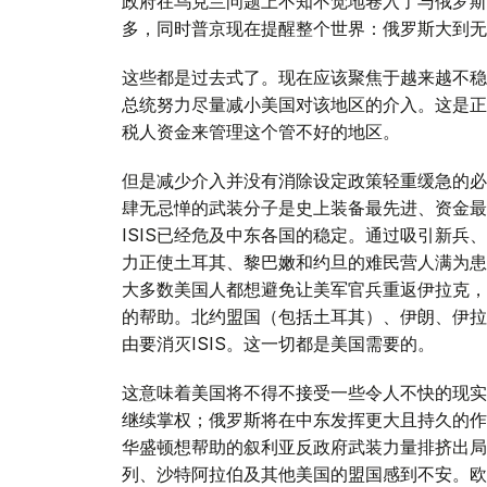
政府在乌克兰问题上不知不觉地卷入了与俄罗斯
多，同时普京现在提醒整个世界：俄罗斯大到无
这些都是过去式了。现在应该聚焦于越来越不稳
总统努力尽量减小美国对该地区的介入。这是正
税人资金来管理这个管不好的地区。
但是减少介入并没有消除设定政策轻重缓急的必
肆无忌惮的武装分子是史上装备最先进、资金最
ISIS已经危及中东各国的稳定。通过吸引新兵、
力正使土耳其、黎巴嫩和约旦的难民营人满为患
大多数美国人都想避免让美军官兵重返伊拉克，
的帮助。北约盟国（包括土耳其）、伊朗、伊拉
由要消灭ISIS。这一切都是美国需要的。
这意味着美国将不得不接受一些令人不快的现实
继续掌权；俄罗斯将在中东发挥更大且持久的作
华盛顿想帮助的叙利亚反政府武装力量排挤出局
列、沙特阿拉伯及其他美国的盟国感到不安。欧