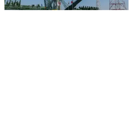
Фото: Роскосмос
该公司计划将其中230万坚戈作为股息分配给股东，其余近
100万坚戈将留存公司。
根据分配方案，哈萨克斯坦财政部国家财产和私有化委员会
将获得226万坚戈，俄罗斯股东将获得4.4352万坚戈。
目前，哈萨克斯坦财政部国家财产和私有化委员会持有该公
司1570万股股份，俄罗斯赫鲁尼切夫国家航天科研生产中
心持有30.8万股股份。
为保护和利用拜科努尔航天发射场的基础设施，哈萨克斯坦
与俄罗斯数年前启动了共同建设“巴伊铁列克”航天火箭综合
体的项目。
2025年，哈俄两国政府对关于在拜科努尔航天发射场建设
“巴伊铁列克”航天火箭综合体的协议作出修改。根据修订后