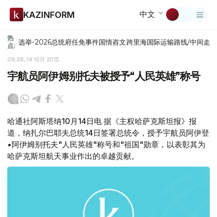
中文
KAZINFORM
热
选举-2026
总统府
任免
事件
国情咨文
跨里海国际运输路线/中间走
点:
09:38, 14 10月 2015
宇航员阿伊姆别托夫被授予“人民英雄”称号
哈通社阿斯塔纳10月14日电 据《主权哈萨克斯坦报》报
道，纳扎尔巴耶夫总统14日签署总统令，授予宇航员阿伊登
•阿伊姆别托夫"人民英雄"称号和"祖国"勋章，以表彰其为
哈萨克斯坦航天事业作出的卓越贡献。