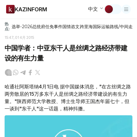
中文
KAZINFORM
热
选举-2026
总统府
任免
事件
国情咨文
跨里海国际运输路线/中间走
点:
15:47, 01 4月 2015
中国学者：中亚东干人是丝绸之路经济带建
设的有生力量
哈通社阿斯塔纳4月1日电 据中国媒体消息，"在古丝绸之路
两旁散居的15万多东干人是丝绸之路经济带建设的有生力
量。"陕西师范大学教授、博士生导师王国杰年届七十，但
一谈到"东干人"这一话题，精神抖擞。