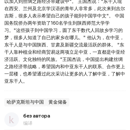
以加入到丝绸之路经济带建设中"。 王国杰说："东干人现
在西安、兰州及北京学汉语的青年人非常多，此次来到吉尔
吉斯，很多人表示希望自己的孩子能到中国学中文"。 中国
国务院侨办两年资助了160名学生到陕西师范大学学
习。"这些孩子到中国学习，圆了东干数代人回故乡学习的
梦，很多人知道了自已的家乡在哪儿。" 他认为，在中亚，
东干人是与中国陕西、甘肃及新疆交流最活跃的群体。 "东
干人靠种植业和经商贸易这两项立足中亚，一直都是中亚经
济活跃、文化独特的民族。"王国杰说，中国提出构建丝绸
之路经济带战略，希望国内和中亚东干人的联系、合作更上
一层楼，也希望通过此次采访让更多的人了解中亚，了解中
亚东干人。
哈萨克斯坦与中国
黄金储备
без автора
编译