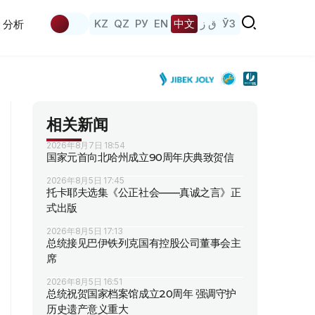
KZ
QZ
РУ
EN
中文
ق ز
ЎЗ
分析
相关新闻
2026年8月7日 18:54
国家元首向北哈州成立90周年庆典致贺信
2026年8月5日 17:45
托卡耶夫选集《公正社会——真诚之言》正
式出版
2026年8月5日 17:13
总统接见巴伊铁列克国有控股公司董事会主
席
2026年8月5日 16:51
总统祝贺国家档案馆成立20周年 强调守护
历史遗产意义重大