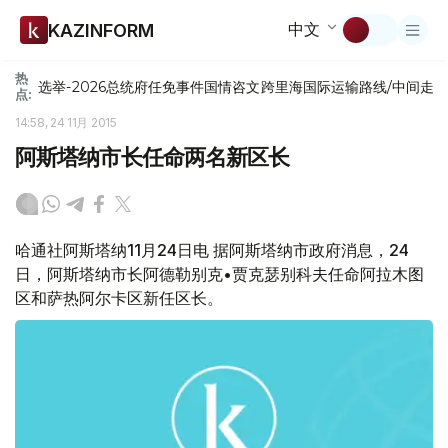
中文
KAZINFORM
热
选举-2026
总统府
任免
事件
国情咨文
跨里海国际运输路线/中间走
点:
14:58, 24 11月 2015
阿斯塔纳市长任命两名新区长
哈通社阿斯塔纳11月24日电 据阿斯塔纳市政府消息，24
日，阿斯塔纳市长阿德勒别克•贾克瑟别科夫任命阿拉木图
区和萨热阿尔卡区新任区长。