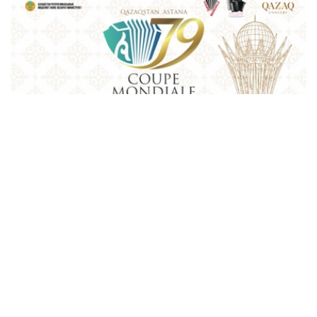
Фото: Қазақконцерт
本届赛事将在哈萨克斯坦文化和信息部支持下，于阿斯塔纳
中央音乐厅举办。赛事期间，第156届国际手风琴联盟
（Confédération Internationale des Accordéonistes，
CIA）代表大会也将同期举行。
“Coupe Mondiale”创办于1938年，是全球历史最悠久、最
具影响力的手风琴与巴扬国际赛事之一，长期以来汇聚来自
世界各地的优秀演奏家，为国际专业音乐交流的重要平台。