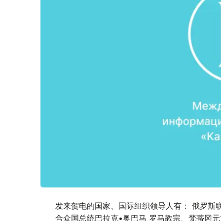
发来贺电的国家、国际组织领导人有： 俄罗斯联
合众国总统巴拉克•奥巴马 罗马教宗、梵蒂冈元