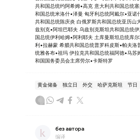
共和国总统约阿希姆•高克 意大利共和国总统塞
和国总统米洛什•泽曼 匈牙利总统阿戴尔•亚诺
共和国总统陈庆炎 白俄罗斯共和国总统亚历山大
兹别克•阿坦巴耶夫 乌兹别克斯坦共和国总统伊
国总统伊利哈姆•阿利耶夫 土库曼斯坦总统库尔
利•拉赫蒙 希腊共和国总统普罗科皮斯•帕夫洛
统雅各布•祖玛 伊拉克共和国总统福阿德•马苏
和国国务委员会主席劳尔•卡斯特罗
黄金储备
独立日
外交
哈萨克斯坦
节日
без автора
编译