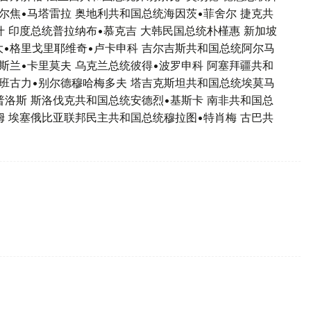
尔焦•马塔雷拉 奥地利共和国总统海因茨•菲舍尔 捷克共
什 印度总统普拉纳布•慕克吉 大韩民国总统朴槿惠 新加坡
•格里戈里耶维奇•卢卡申科 吉尔吉斯共和国总统阿尔马
斯兰•卡里莫夫 乌克兰总统彼得•波罗申科 阿塞拜疆共和
班古力•别尔德穆哈梅多夫 塔吉克斯坦共和国总统埃莫马
普洛斯 斯洛伐克共和国总统安德烈•基斯卡 南非共和国总
姆 埃塞俄比亚联邦民主共和国总统穆拉图•特肖梅 古巴共