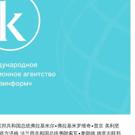
邦共和国总统弗拉基米尔•弗拉基米罗维奇•普京 美利坚
首方济格 法兰西共和国总统弗朗索瓦•奥朗德 德意志联邦