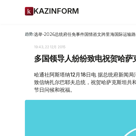
KAZINFORM
选举-2026
总统府
任免
事件
国情咨文
跨里海国际运输路
趋势:
19:43, 22 12月 2015
多国领导人纷纷致电祝贺哈萨
哈通社阿斯塔纳12月18日电 据总统府新
致信纳扎尔巴耶夫总统，祝贺哈萨克斯坦共和
节日问候和祝福。