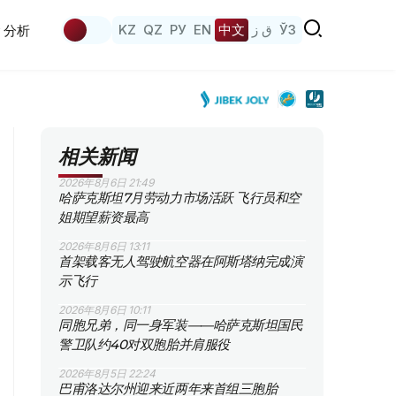
KZ
QZ
РУ
EN
中文
ق ز
ЎЗ
分析
相关新闻
2026年8月6日 21:49
哈萨克斯坦7月劳动力市场活跃 飞行员和空
姐期望薪资最高
2026年8月6日 13:11
首架载客无人驾驶航空器在阿斯塔纳完成演
示飞行
2026年8月6日 10:11
同胞兄弟，同一身军装——哈萨克斯坦国民
警卫队约40对双胞胎并肩服役
2026年8月5日 22:24
巴甫洛达尔州迎来近两年来首组三胞胎