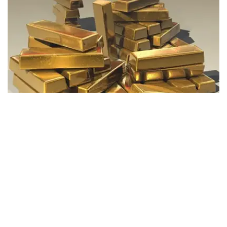
Фото: Pixabay
据哈萨克斯坦国家银行公布的数据，目前1克黄金价格为
61889.33坚戈。
相比一周前的61925.12坚戈，每克下跌35.79坚戈。
世界黄金协会数据显示，2026年上半年国际黄金市场波动
明显。今年1月，国际金价曾12次刷新历史纪录，最高升至