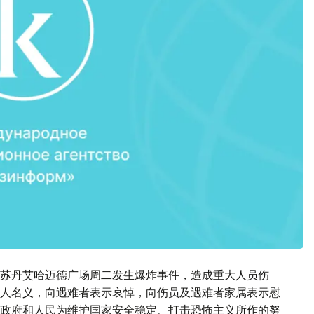
苏丹艾哈迈德广场周二发生爆炸事件，造成重大人员伤
人名义，向遇难者表示哀悼，向伤员及遇难者家属表示慰
政府和人民为维护国家安全稳定、打击恐怖主义所作的努