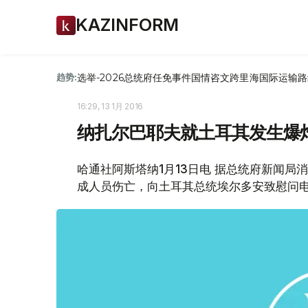
KAZINFORM
选举-2026
总统府
任免
事件
国情咨文
跨里海国际运输路
趋势:
16:29, 13 1月 2016
纳扎尔巴耶夫就土耳其发生爆
哈通社阿斯塔纳1月13日电 据总统府新闻局
成人员伤亡，向土耳其总统埃尔多安致慰问