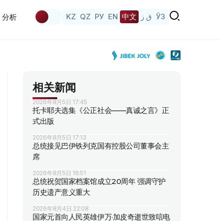
KZ
QZ
РУ
EN
中文
ق ز
ЎЗ
分析
相关新闻
2026年8月5日 17:45
托卡耶夫选集《公正社会——真诚之言》正
式出版
2026年8月5日 17:13
总统接见巴伊铁列克国有控股公司董事会主
席
2026年8月5日 16:51
总统祝贺国家档案馆成立20周年 强调守护
历史遗产意义重大
2026年8月4日 22:08
国家元首向人民英雄伊万·加皮奇逝世致唁电