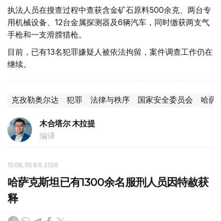
执法人员在搜查过程中查获含金矿石原料500余克、两台专
用机械设备、12台金属探测器及6辆汽车，同时缴获两支气
手枪和一支滑膛猎枪。
目前，已有13名犯罪嫌疑人被依法拘留，案件调查工作仍在
继续。
克孜勒奥尔达
犯罪
法律与秩序
国家安全委员会
哈萨
木合塔尔 木拉提
编译
15:08, 05 8月 2026
哈萨克斯坦已有1300余名服刑人员因特赦获
释