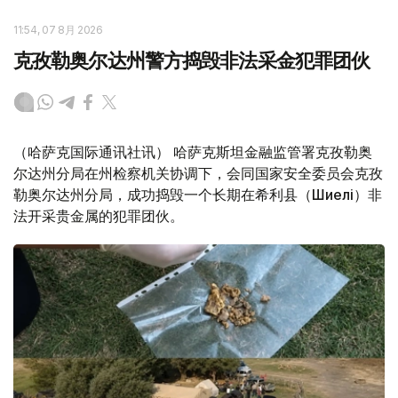
11:54, 07 8月 2026
克孜勒奥尔达州警方捣毁非法采金犯罪团伙
（哈萨克国际通讯社讯） 哈萨克斯坦金融监管署克孜勒奥
尔达州分局在州检察机关协调下，会同国家安全委员会克孜
勒奥尔达州分局，成功捣毁一个长期在希利县（Шиелі）非
法开采贵金属的犯罪团伙。