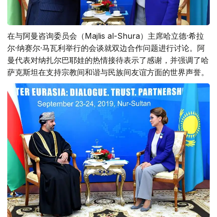
在与阿曼咨询委员会（Majlis al-Shura）主席哈立德·希拉
尔·纳赛尔·马瓦利举行的会谈就双边合作问题进行讨论。阿
曼代表对纳扎尔巴耶娃的热情接待表示了感谢，并强调了哈
萨克斯坦在支持宗教间和谐与民族间友谊方面的世界声誉。