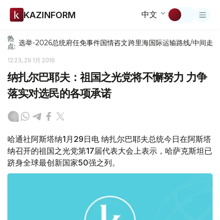
中文
KAZINFORM
热
选举-2026
总统府
任免
事件
国情咨文
跨里海国际运输路线/中间走
点:
12:23, 29 1月 2016
纳扎尔巴耶夫：祖国之光党将不懈努力 力争
落实对选民的各项承诺
哈通社阿斯塔纳1月29日电 纳扎尔巴耶夫总统今日在阿斯塔
纳召开的祖国之光党第17届代表大会上表示，哈萨克斯坦已
跻身全球最创新国家50强之列。