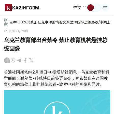
中文
KAZINFORM
热
选举-2026
总统府
任免
事件
国情咨文
跨里海国际运输路线/中间走
点:
17:51, 18 2月 2016
乌克兰教育部出台禁令 禁止教育机构悬挂总
统画像
哈通社阿斯塔纳2月18日电 据塔斯社消息，乌克兰教育和科
学部部长谢尔盖•科威特日前签署命令，宣布禁止在该国教
育机构的墙壁上悬挂总统彼得•波罗申科的画像和照片。