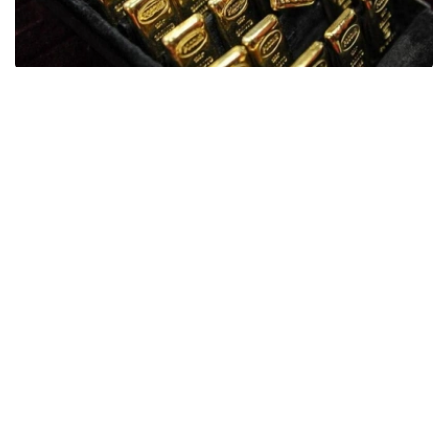
Фото: ӨзА
季度报告显示，哈萨克斯坦国家银行黄金储备增加了15吨。
波兰是2026年第二季度最大的黄金买家。该国在2026年第
二季度增加了51吨黄金储备。
中国购买了33吨黄金，乌兹别克斯坦购买了16吨，哈萨克
斯坦购买了15吨。约旦和捷克共和国的中央银行也分别增加
了6吨黄金储备。
全球各国央行在第二季度共购买了约289吨黄金，比2025年
同期增长了62%。去年同期，黄金购买量约为178吨。
世界黄金协会称，黄金需求的增长受到地缘政治不确定性、
本季度贵金属价格下跌，以及各国寻求国际储备多元化等因
素的影响。