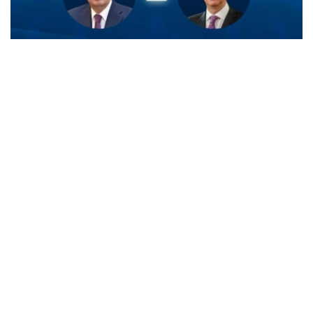
Фото: Ақорда
菲利普国王在信中感谢托卡耶夫总统就比利时国庆日发来的
诚挚祝福。
国王同时表示，高度重视应托卡耶夫总统邀请于今年对哈萨
克斯坦进行国事访问，并期待此次访问进一步推动两国关系
发展。
总统
外交
哈斯穆-卓玛尔特·托卡耶夫
达娜 努尔巴克提
编译