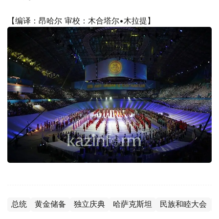
【编译：昂哈尔 审校：木合塔尔•木拉提】
总统
黄金储备
独立庆典
哈萨克斯坦
民族和睦大会