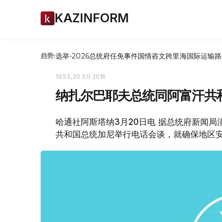
KAZINFORM
选举-2026
总统府
任免
事件
国情咨文
跨里海国际运输路
趋势:
19:53, 20 3月 2016
纳扎尔巴耶夫总统同阿富汗共
哈通社阿斯塔纳3月20日电 据总统府新闻
共和国总统加尼举行电话会谈，就确保地区