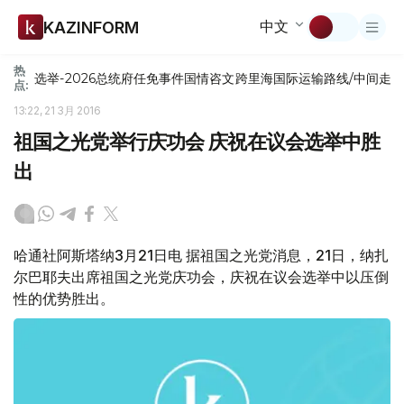
中文
KAZINFORM
热
选举-2026
总统府
任免
事件
国情咨文
跨里海国际运输路线/中间走
点:
13:22, 21 3月 2016
祖国之光党举行庆功会 庆祝在议会选举中胜
出
哈通社阿斯塔纳3月21日电 据祖国之光党消息，21日，纳扎
尔巴耶夫出席祖国之光党庆功会，庆祝在议会选举中以压倒
性的优势胜出。