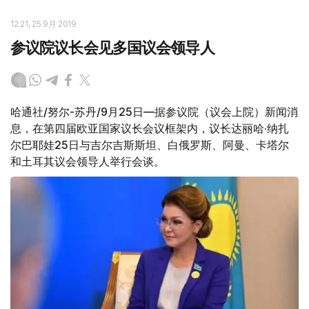
12:21, 25 9月 2019
参议院议长会见多国议会领导人
哈通社/努尔-苏丹/9月25日—据参议院（议会上院）新闻消
息，在第四届欧亚国家议长会议框架内，议长达丽哈·纳扎
尔巴耶娃25日与吉尔吉斯斯坦、白俄罗斯、阿曼、卡塔尔
和土耳其议会领导人举行会谈。