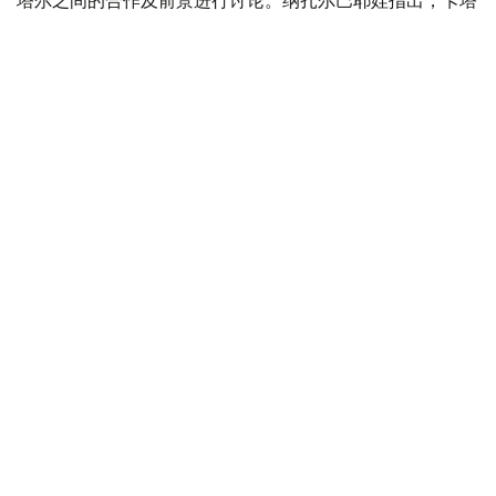
尔是哈萨克斯坦在中东地区最重要的合作伙伴之一，同时感
谢卡方对哈萨克斯坦提出的国际倡议的支持。
此外，参议院议长会见了土耳其大国民议会议长穆斯塔法•
森托普。会谈期间，双方强调了两国建立战略伙伴关系满10
周年的重要性。纳扎尔巴耶娃表示，哈萨克斯坦和土耳其在