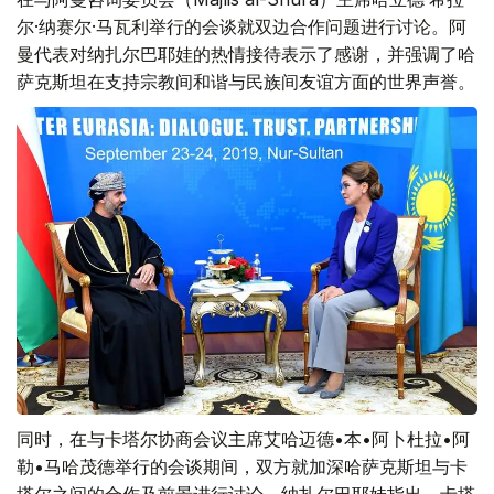
尔·纳赛尔·马瓦利举行的会谈就双边合作问题进行讨论。阿
曼代表对纳扎尔巴耶娃的热情接待表示了感谢，并强调了哈
萨克斯坦在支持宗教间和谐与民族间友谊方面的世界声誉。
同时，在与卡塔尔协商会议主席艾哈迈德•本•阿卜杜拉•阿
勒•马哈茂德举行的会谈期间，双方就加深哈萨克斯坦与卡
塔尔之间的合作及前景进行讨论。纳扎尔巴耶娃指出，卡塔