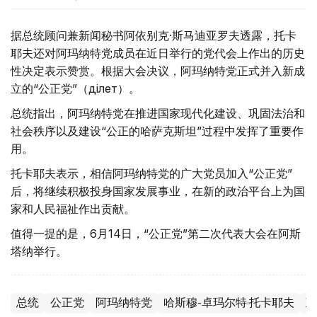
据总统顾问兼新闻秘书阿依别克·斯马迪亚罗夫透露，托卡
耶夫还对阿玛纳特党成员在近日举行的党代会上作出的历史
性决定表示赞赏。根据大会决议，阿玛纳特党正式并入新成
立的“公正党”（Әділет）。
总统指出，阿玛纳特党在推进国家现代化建设、巩固法治和
社会秩序以及建设“公正的哈萨克斯坦”过程中发挥了重要作
用。
托卡耶夫表示，相信阿玛纳特党的广大党员加入“公正党”
后，将继续积极投身国家发展事业，在新的政治平台上为国
家和人民福祉作出贡献。
值得一提的是，6月14日，“公正党”第二次代表大会在阿斯
塔纳举行。
总统
公正党
阿玛纳特党
哈斯穆-卓玛尔特·托卡耶夫
政