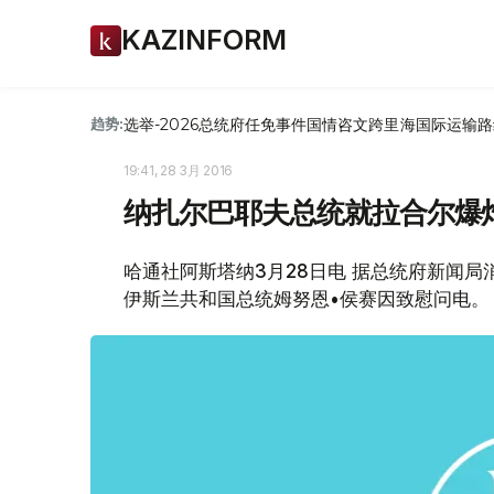
KAZINFORM
选举-2026
总统府
任免
事件
国情咨文
跨里海国际运输路
趋势:
19:41, 28 3月 2016
纳扎尔巴耶夫总统就拉合尔爆
哈通社阿斯塔纳3月28日电 据总统府新闻
伊斯兰共和国总统姆努恩•侯赛因致慰问电。