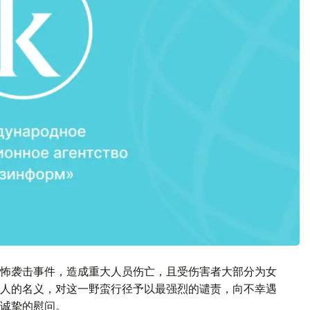
怖袭击事件，造成重大人员伤亡，且受伤害者大部分为女
人的名义，对这一野蛮行径予以最强烈的谴责，向不幸遇
诚挚的慰问。