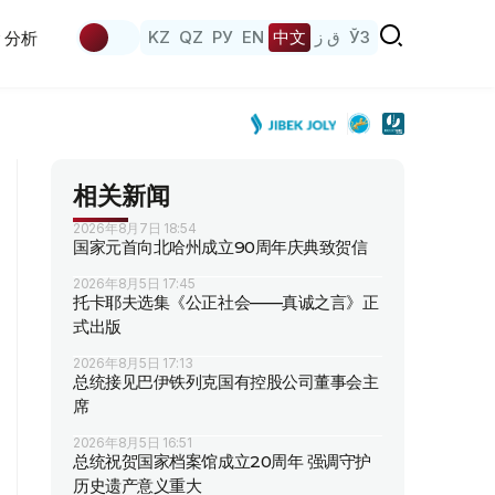
KZ
QZ
РУ
EN
中文
ق ز
ЎЗ
分析
相关新闻
2026年8月7日 18:54
国家元首向北哈州成立90周年庆典致贺信
2026年8月5日 17:45
托卡耶夫选集《公正社会——真诚之言》正
式出版
2026年8月5日 17:13
总统接见巴伊铁列克国有控股公司董事会主
席
2026年8月5日 16:51
总统祝贺国家档案馆成立20周年 强调守护
历史遗产意义重大