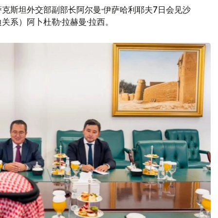
克斯坦外交部副部长阿尔曼·伊萨哈利耶夫7日会见沙
关系）阿卜杜勒·拉赫曼·拉西。