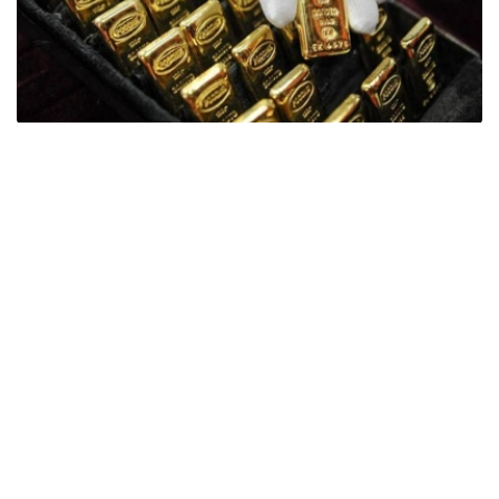
Фото: ӨзА
季度报告显示，哈萨克斯坦国家银行黄金储备增加了15吨。
波兰是2026年第二季度最大的黄金买家。该国在2026年第
二季度增加了51吨黄金储备。
中国购买了33吨黄金，乌兹别克斯坦购买了16吨，哈萨克
斯坦购买了15吨。约旦和捷克共和国的中央银行也分别增加
了6吨黄金储备。
全球各国央行在第二季度共购买了约289吨黄金，比2025年
同期增长了62%。去年同期，黄金购买量约为178吨。
世界黄金协会称，黄金需求的增长受到地缘政治不确定性、
本季度贵金属价格下跌，以及各国寻求国际储备多元化等因