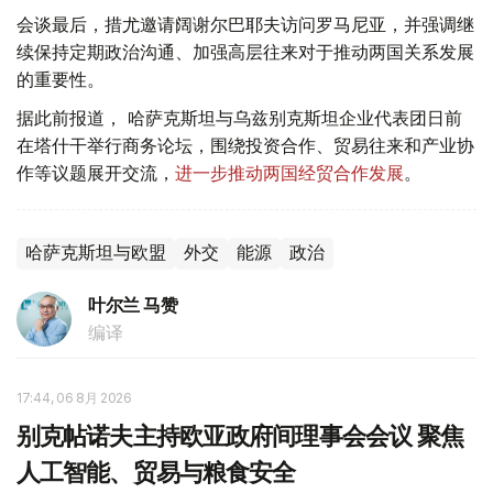
会谈最后，措尤邀请阔谢尔巴耶夫访问罗马尼亚，并强调继
续保持定期政治沟通、加强高层往来对于推动两国关系发展
的重要性。
据此前报道， 哈萨克斯坦与乌兹别克斯坦企业代表团日前
在塔什干举行商务论坛，围绕投资合作、贸易往来和产业协
作等议题展开交流，
进一步推动两国经贸合作发展
。
哈萨克斯坦与欧盟
外交
能源
政治
叶尔兰 马赞
编译
17:44, 06 8月 2026
别克帖诺夫主持欧亚政府间理事会会议 聚焦
人工智能、贸易与粮食安全