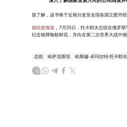
深入了解国家发展方向的公民阅读并
据了解，该书将于近期分发至全国各国立图书馆
据此前报道
，7月25日，托卡耶夫总统在俄罗
纪念铭牌敬献鲜花，并向在第二次世界大战中牺
总统
哈萨克斯坦
哈斯穆-卓玛尔特·托卡耶
叶尔兰 马赞
编译
17:13, 05 8月 2026