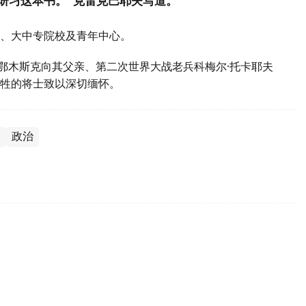
研习这本书。”克雷克巴耶夫写道。
、大中专院校及青年中心。
斯鄂木斯克向其父亲、第二次世界大战老兵科梅尔·托卡耶夫
牲的将士致以深切缅怀。
夫
政治