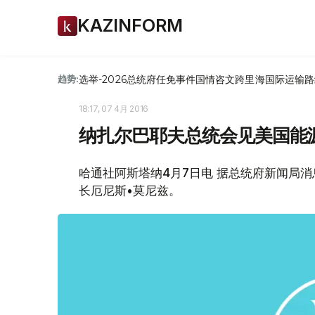
KAZINFORM
选举-2026
总统府
任免
事件
国情咨文
跨里海国际运输路
趋势:
18:17, 07 4月 2016
纳扎尔巴耶夫总统会见美国能
哈通社阿斯塔纳4月7日电 据总统府新闻局
长厄尼斯•莫尼兹。