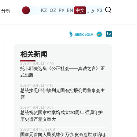
KZ
QZ
РУ
EN
中文
ق ز
ЎЗ
分析
相关新闻
2026年8月5日 17:45
托卡耶夫选集《公正社会——真诚之言》正
式出版
2026年8月5日 17:13
总统接见巴伊铁列克国有控股公司董事会主
席
2026年8月5日 16:51
总统祝贺国家档案馆成立20周年 强调守护
历史遗产意义重大
2026年8月4日 22:08
国家元首向人民英雄伊万·加皮奇逝世致唁电