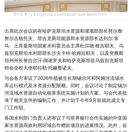
Фото: ҚР Су ресурстары және ирригация министрлігі
出席此次会议的有哈萨克斯坦水资源和灌溉部部长努尔詹·
努尔吉格托夫、塔吉克斯坦能源和水资源部长达列尔·朱
马、土库曼斯坦国家水利委员会主席杜尔德·根吉耶夫、乌
兹别克斯坦水利部部长沙夫卡特·哈姆拉耶夫，以及突厥斯
坦州州长努拉尔汗·阔谢罗夫和哈萨克斯坦驻乌兹别克斯坦
特命全权大使耶拉勒·托赫詹诺夫。
与会各方审议了2026年植被生长期锡尔河和阿姆河流域水
库运行模式及水资源分配限额。同时，会议讨论了制定锡尔
河流域水资源自动化核算系统实施计划的方案。与会代表批
准了相关文件的编制工作，并计划于今年9月前就此成立专
门工作组。
各国水利部门负责人还审议了与世界银行合作实施的中亚国
家水资源高效利用区域合作赠款项目的进展情况。此外，会