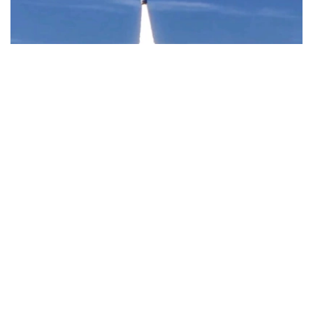
Фото: Uzcosmos
据乌兹别克斯坦数字技术部消息，此次发射由中国Star
Vision公司实施，发射地点位于中国山东省近海海上发射平
台。
据了解，该卫星以“Samarkand-2028”命名，名称取自将于
2028年在撒马尔罕举行的第79届国际宇航大会。
乌兹别克斯坦数字技术部表示，卫星搭载的机载系统采用了
由“Uzbekcosmos”专家自主研发的人工智能模块。该技术
可在轨直接处理高光谱遥感数据，提高数据传输和分析效
率。
“Uzbekcosmos”介绍称，“Samarkand-2028”卫星投入运