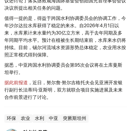
议还讨论了落实拯救咸海国际基金会创始国元首理事会会议
决议所提出相关任务的问题。
值得一提的是，得益于跨国水利协调委员会的协调工作，今
年沙尔达拉水库获得了稳定的来水。自2026年4月1日以
来，水库累计来水量约为30亿立方米，高于去年同期及多
年同期平均水平。预计在植被生长期结束前，水库来水仍将
持续。目前，锡尔河流域水资源形势总体稳定，农业用水按
照正常模式得到保障。
据悉，中亚跨国水利协调委员会第95次会议将在土库曼斯
坦举行。
据此前报道
，近日，努尔詹·努尔吉格托夫会见亚洲开发银
行副行长法蒂玛·亚斯明，双方就联合项目实施进展及未来
合作前景进行了讨论。
环保
农业
水利
中亚
突厥斯坦州