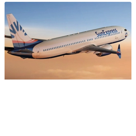
Фото: sunexpress.com
据机场方面称，新航线的开通将加强哈萨克斯坦和土耳其之
间的旅游、商务和文化联系，并拓展阿拉木图国际航线的覆
盖范围。
航班由SunExpress航空公司波音737-800客机执飞，将每
周运营两次（周二和周五）。