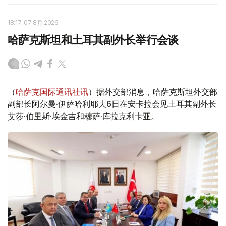
18:17, 07 8月 2026
哈萨克斯坦和土耳其副外长举行会谈
（
哈萨克国际通讯社讯
）据外交部消息，哈萨克斯坦外交部
副部长阿尔曼·伊萨哈利耶夫6日在安卡拉会见土耳其副外长
艾莎·伯里斯·埃金吉和穆萨·库拉克利卡亚。