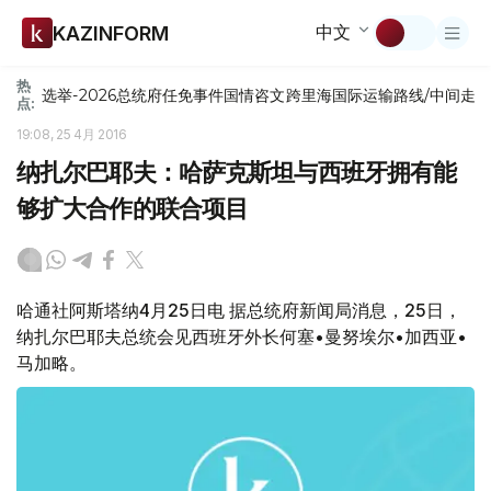
中文
KAZINFORM
热
选举-2026
总统府
任免
事件
国情咨文
跨里海国际运输路线/中间走
点:
19:08, 25 4月 2016
纳扎尔巴耶夫：哈萨克斯坦与西班牙拥有能
够扩大合作的联合项目
哈通社阿斯塔纳4月25日电 据总统府新闻局消息，25日，
纳扎尔巴耶夫总统会见西班牙外长何塞•曼努埃尔•加西亚•
马加略。