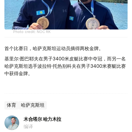
Photo credit: NOC RK
首个比赛日，哈萨克斯坦运动员摘得两枚金牌。
基里尔·图巴耶夫在男子3400米皮艇比赛中夺冠，而另一名
哈萨克斯坦选手波拉特·托热别科夫在男子3400米赛艇比赛
中获得金牌。
体育
哈萨克斯坦
木合塔尔 哈力木拉
编译