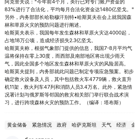
阿克舍夫说："今年前4个月，央行已对专门账户资金的
83%进行了合法化，平均每月合法化资金达1480亿坚戈。"
另外，内务部部长哈勒穆汗别特•哈斯莫夫在会上就我国森
林和草原火灾的预防问题进行阐述。
哈斯莫夫表示，我国每年发生森林和草原火灾达4000起，
占地18万公顷，造成经济损失2.3亿坚戈。
哈斯莫夫称，根据气象部门提供的信息，我国7-8月平均气
温将保持在零上30度，而西部及南部地区将出现少雨天
气，因此全国多个地区发生森林和草原火灾的风险居高。
哈斯莫夫提到，内务部就此问题已制定专项应急预案。初步
确定救火设备及人员，其中包括救火车4779辆，救火直升
机11架，救火列车47列和消防人员3.4万名。此外，紧急情
况署计划与俄罗斯等邻国的救灾相关部门举行联合战术演
习，进行跨境森林火灾的预防工作。（编译：塔布斯）
黄金储备
紧急情况
政府
哈萨克斯坦
天气
经济
金