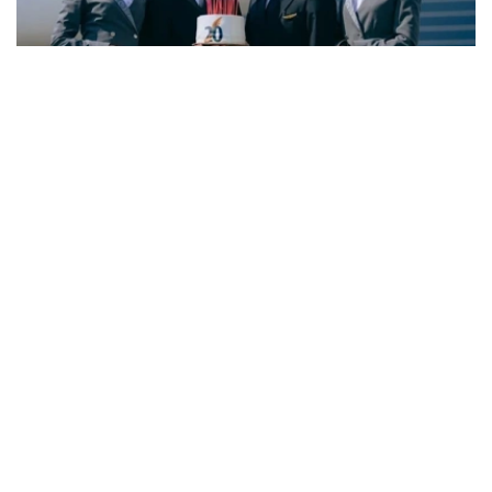
Фото: Air Astana
与6月份相比，7月空缺岗位数量下降3.8%，而简历数量则
增长11.5%。劳动和社会保障部表示，这一变化主要与夏季
劳动力市场的季节性特点有关。每年这一时期，各类院校毕
业生陆续进入就业市场，带动求职人数增加，劳动力供给增
长速度超过岗位需求增长。
据介绍，从行业分布来看，对劳动力需求最旺盛的是教育领
域，共提供2.34万个空缺岗位。此外，其他服务业（1.6万
个）、医疗卫生和社会服务领域（1.03万个）、农林渔业
（8200个）、制造业（6800个）以及建筑业（5700个）
也存在较大用工需求。