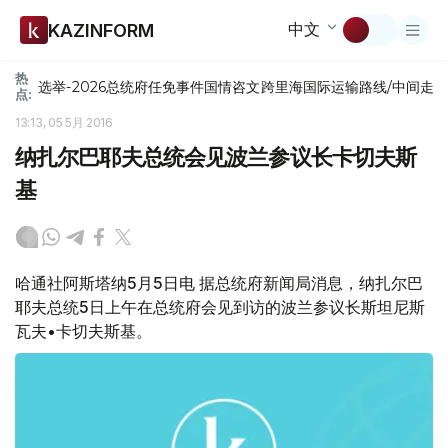
中文
KAZINFORM
热
选举-2026
总统府
任免
事件
国情咨文
跨里海国际运输路线/中间走
点:
13:13, 05 5月 2016
纳扎尔巴耶夫总统会见波兰参议长卡切夫斯
基
哈通社阿斯塔纳5月5日电 据总统府新闻局消息，纳扎尔巴
耶夫总统5日上午在总统府会见到访的波兰参议长斯坦尼斯
瓦夫•卡切夫斯基。