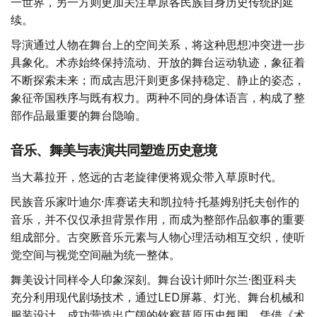
一世界，另一方则更加关注草原各民族自身历史传统的延
续。
导演通过人物在舞台上的空间关系，将这种思想冲突进一步
具象化。术赤始终保持流动、开放的舞台运动轨迹，象征着
不断探索未来；而成吉思汗则更多保持稳定、静止的姿态，
象征帝国秩序与既有权力。两种不同的身体语言，构成了整
部作品最重要的舞台隐喻。
音乐、舞美与表演共同塑造历史意境
当大幕拉开，悠远的古老旋律便将观众带入草原时代。
民族音乐家叶迪尔·库赛诺夫和凯拉特·托基姆别托夫创作的
音乐，并不仅仅承担背景作用，而成为整部作品叙事的重要
组成部分。古突厥音乐元素与人物心理活动相互交织，使听
觉空间与视觉空间融为统一整体。
舞美设计同样令人印象深刻。舞台设计师叶尔兰·图亚科夫
充分利用现代剧场技术，通过LED屏幕、灯光、舞台机械和
服装设计，成功营造出广阔的钦察草原历史氛围。凭借《术