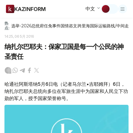
中文
KAZINFORM
热
选举-2026
总统府
任免
事件
国情咨文
跨里海国际运输路线/中间走
点:
14:25, 06 5月 2016
纳扎尔巴耶夫：保家卫国是每一个公民的神
圣责任
哈通社阿斯塔纳5月6日电（记者马尔兰•吉耶姆拜）6日，
纳扎尔巴耶夫总统向多位在军旅生涯中为国家和人民立下功
勋的军人，授予国家荣誉称号。