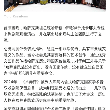
Фото: Kazinform
首演当晚，哈萨克斯坦总统哈斯穆-卓玛尔特·托卡耶夫专程
来到剧院观看演出，并在演出结束后与主创团队进行了交
流。
总统高度评价该剧指出，这是一部非常优秀、具有重要现实
意义的作品。当今社会尤其需要这样的艺术创作，通过优秀
文艺作品传播哈萨克历史和国家价值观，对于纠正外界关于
“哈萨克民族没有历史、没有国家传统、没有建立过自己国
家”等错误论调具有重要意义。
2024年，《术赤汗》被列入库阿内舍夫哈萨克国家学术音
乐戏剧院保留剧目，成为剧院最受欢迎的演出之一，几乎场
场座无虚席。持续高涨的观演热情，也印证了术赤这一历史
人物在哈萨克民族历史叙事中的重要地位。
哈萨克斯坦在同年隆重纪念术赤兀鲁思（即金帐汗国）建立