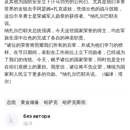
及其他为国防安全立下汗马功劳的公民们。尤其是我们享誉
世界的女狙击手阿瑟姆•扎克诺娃，凭借出色的战斗技能，
这位巾帛勇士是荣威军人勋章的获得者。"纳扎尔巴耶夫
说。
纳扎尔巴耶夫总统强调，今天这些国家荣誉的得主，均在军
旅生涯中出色的完成了各自的神圣职责。
"诸位的荣誉将照耀我们所有的后辈，并成为他们学习的榜
样。在节日期间，表彰在工作岗位上立下功勋者，已经成为
了我们的传统。今天，赋予诸位的国家荣誉，同时也是交付
在你们肩膀上的重担。我坚信，诸位将不负众望，继续为国
家和人民立下更多的功勋。"纳扎尔巴耶夫说。（编译：塔
尔）
总统
黄金储备
哈萨克
哈萨克斯坦
без автора
编译