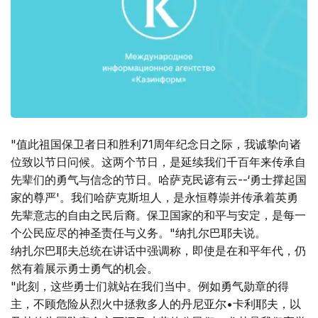
"值此祖国保卫者日和胜利71周年纪念日之际，我诚挚向诸
位致以节日问候。这两个节日，是延续我们千百年来传承自
先辈们的勇气与信念的节日。哈萨克民谚有云--‘勇士撑起国
家的尊严'。我们哈萨克斯坦人，是永恒尊崇并传承着英勇
先辈意志的自由之民后裔。保卫国家的和平与安定，是每一
个公民应尽的神圣责任与义务。"纳扎尔巴耶夫说。
纳扎尔巴耶夫总统在讲话中强调称，即使是在和平年代，仍
然有着展示勇士勇气的机会。
"此刻，这些勇士们就站在我们当中。例如勇气勋章的得
主，不顾危险从烈火中拯救多人的丹尼亚尔•卡利耶夫，以