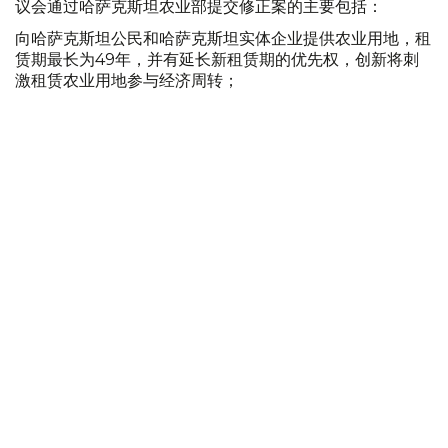
议会通过哈萨克斯坦农业部提交修正案的主要包括：
向哈萨克斯坦公民和哈萨克斯坦实体企业提供农业用地，租
赁期最长为49年，并有延长新租赁期的优先权，创新将刺
激租赁农业用地参与经济周转；
哈公民无需向国家赎买即可转让农用土地租赁权，同时保留
禁止此类土地分租的规定。为消除土地投机和购买土地后出
售的风险，公民必须在获得土地租赁权至少5年后才能将其
转让。（该规范还旨在促进租赁农业用地参与经济流通）；
将目前由地方政府承担的土地使用和保护监管职能交回农业
部，并在首都、地州和城市设立其分区，恢复土地垂直管
理，加强对土地使用和保护的监管；
禁止将指定用途的农业用地变更为«园艺»和«别墅建设»。这
样就消除允许从农业用地中获得土地变更为个人住房建设用
地的漏洞；