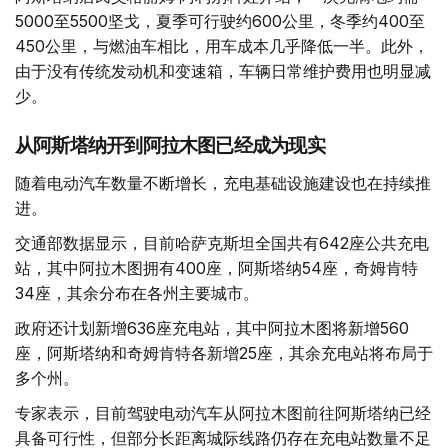
5000至5500坚戈，夏季可行驶约600公里，冬季约400至
450公里，与燃油车相比，用车成本几乎降低一半。此外，
由于没有传统发动机和变速箱，车辆日常维护费用也明显减
少。
从阿斯塔纳开到阿拉木图已经成为现实
随着电动汽车数量不断增长，充电基础设施建设也在持续推
进。
交通部数据显示，目前哈萨克斯坦全国共有642座公共充电
站，其中阿拉木图拥有400座，阿斯塔纳54座，奇姆肯特
34座，其余分布在各州主要城市。
政府还计划新增636座充电站，其中阿拉木图将新增560
座，阿斯塔纳和奇姆肯特各新增25座，其余充电站将布局于
多个州。
专家表示，目前驾驶电动汽车从阿拉木图前往阿斯塔纳已经
具备可行性，但部分长距离城际线路仍存在充电站数量不足