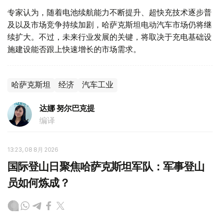
专家认为，随着电池续航能力不断提升、超快充技术逐步普
及以及市场竞争持续加剧，哈萨克斯坦电动汽车市场仍将继
续扩大。不过，未来行业发展的关键，将取决于充电基础设
施建设能否跟上快速增长的市场需求。
哈萨克斯坦
经济
汽车工业
达娜 努尔巴克提
编译
13:23, 08 8月 2026
国际登山日聚焦哈萨克斯坦军队：军事登山
员如何炼成？