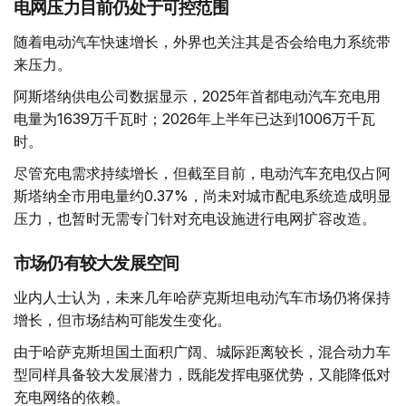
电网压力目前仍处于可控范围
随着电动汽车快速增长，外界也关注其是否会给电力系统带
来压力。
阿斯塔纳供电公司数据显示，2025年首都电动汽车充电用
电量为1639万千瓦时；2026年上半年已达到1006万千瓦
时。
尽管充电需求持续增长，但截至目前，电动汽车充电仅占阿
斯塔纳全市用电量约0.37%，尚未对城市配电系统造成明显
压力，也暂时无需专门针对充电设施进行电网扩容改造。
市场仍有较大发展空间
业内人士认为，未来几年哈萨克斯坦电动汽车市场仍将保持
增长，但市场结构可能发生变化。
由于哈萨克斯坦国土面积广阔、城际距离较长，混合动力车
型同样具备较大发展潜力，既能发挥电驱优势，又能降低对
充电网络的依赖。