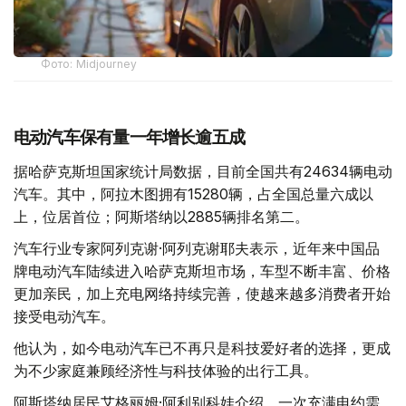
Фото: Midjourney
电动汽车保有量一年增长逾五成
据哈萨克斯坦国家统计局数据，目前全国共有24634辆电动
汽车。其中，阿拉木图拥有15280辆，占全国总量六成以
上，位居首位；阿斯塔纳以2885辆排名第二。
汽车行业专家阿列克谢·阿列克谢耶夫表示，近年来中国品
牌电动汽车陆续进入哈萨克斯坦市场，车型不断丰富、价格
更加亲民，加上充电网络持续完善，使越来越多消费者开始
接受电动汽车。
他认为，如今电动汽车已不再只是科技爱好者的选择，更成
为不少家庭兼顾经济性与科技体验的出行工具。
阿斯塔纳居民艾格丽姆·阿利别科娃介绍，一次充满电约需