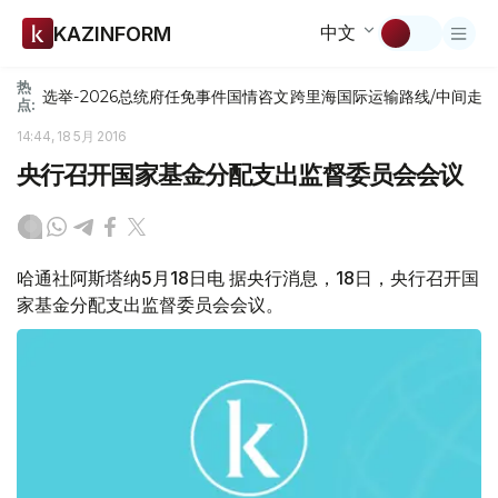
中文
KAZINFORM
热
选举-2026
总统府
任免
事件
国情咨文
跨里海国际运输路线/中间走
点:
14:44, 18 5月 2016
央行召开国家基金分配支出监督委员会会议
哈通社阿斯塔纳5月18日电 据央行消息，18日，央行召开国
家基金分配支出监督委员会会议。