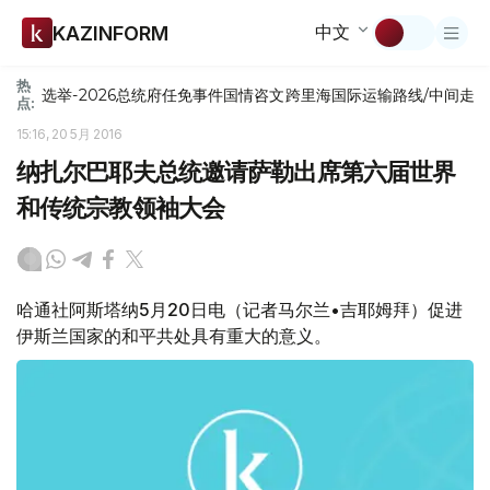
中文
KAZINFORM
热
选举-2026
总统府
任免
事件
国情咨文
跨里海国际运输路线/中间走
点:
15:16, 20 5月 2016
纳扎尔巴耶夫总统邀请萨勒出席第六届世界
和传统宗教领袖大会
哈通社阿斯塔纳5月20日电（记者马尔兰•吉耶姆拜）促进
伊斯兰国家的和平共处具有重大的意义。