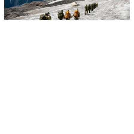
Фото: Министерство обороны РК
从山地作战到应急救援
军事登山员是专门执行山地作战任务、承担山地训练工作的
军人。
据哈萨克斯坦国防部介绍，军事登山员需接受系统的专业训
练，完成山地行进、攀岩、冰雪地形通过、登山装备使用、
伤员救援及山地分队协同等课程，并在实战化训练场完成综
合考核。
只有身体素质和心理素质均达到要求的军人，才能参加相关