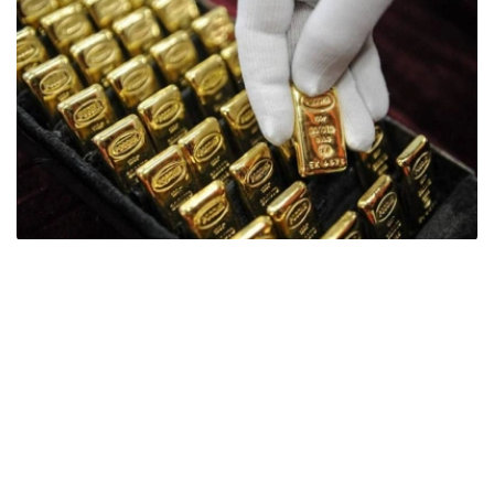
Фото: ӨзА
季度报告显示，哈萨克斯坦国家银行黄金储备增加了15吨。
波兰是2026年第二季度最大的黄金买家。该国在2026年第
二季度增加了51吨黄金储备。
中国购买了33吨黄金，乌兹别克斯坦购买了16吨，哈萨克
斯坦购买了15吨。约旦和捷克共和国的中央银行也分别增加
了6吨黄金储备。