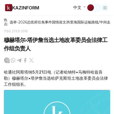
中文
KAZINFORM
热
选举-2026
总统府
任免
事件
国情咨文
跨里海国际运输路线/中间走
点:
11:50, 21 5月 2016
穆赫塔尔•塔伊詹当选土地改革委员会法律工
作组负责人
哈通社阿斯塔纳5月21日电（记者哈纳特•马梅特哈兹吾
勒）穆赫塔尔•塔伊詹当选哈萨克斯坦土地改革委员会法律
工作组组长。