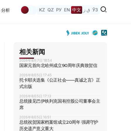
KZ
QZ
РУ
EN
中文
ق ز
ЎЗ
分析
相关新闻
2026年8月7日 18:54
国家元首向北哈州成立90周年庆典致贺信
2026年8月5日 17:45
托卡耶夫选集《公正社会——真诚之言》正
式出版
2026年8月5日 17:13
总统接见巴伊铁列克国有控股公司董事会主
席
2026年8月5日 16:51
总统祝贺国家档案馆成立20周年 强调守护
历史遗产意义重大