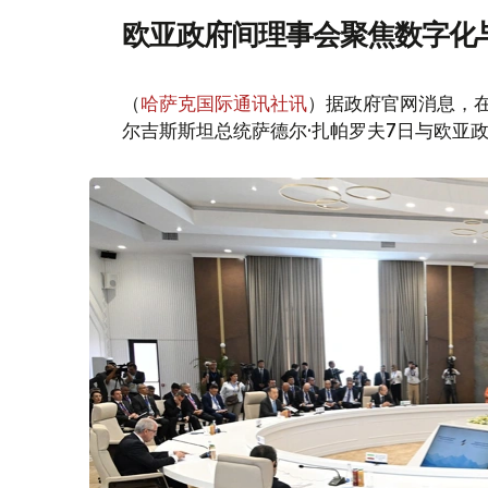
欧亚政府间理事会聚焦数字化
（
哈萨克国际通讯社讯
）据政府官网消息，
尔吉斯斯坦总统萨德尔·扎帕罗夫7日与欧亚