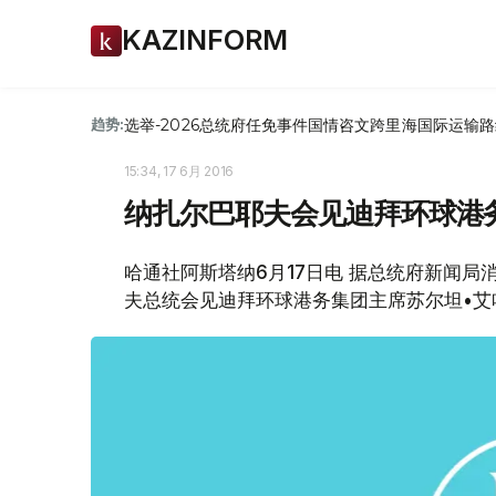
KAZINFORM
选举-2026
总统府
任免
事件
国情咨文
跨里海国际运输路
趋势:
15:34, 17 6月 2016
纳扎尔巴耶夫会见迪拜环球港
哈通社阿斯塔纳6月17日电 据总统府新闻局
夫总统会见迪拜环球港务集团主席苏尔坦•艾