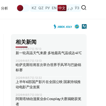
KZ
QZ
РУ
EN
中文
ق ز
ЎЗ
分析
相关新闻
2026年8月7日 15:13
新一轮高温天气来袭 多地最高气温或达41℃
2026年8月7日 13:13
哈萨克斯坦将首次举办世界手风琴与巴扬锦
标赛
2026年8月7日 12:32
上半年6部国产影片在全国公映 国家持续推
动电影产业发展
2026年8月7日 09:12
阿斯塔纳动漫展业余Cosplay大赛揭晓获奖
者