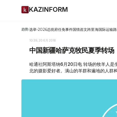
KAZINFORM
选举-2026
总统府
任免
事件
国情咨文
跨里海国际运输路
趋势:
10:39, 20 6月 2016
中国新疆哈萨克牧民夏季转场
哈通社阿斯塔纳6月20日电 转场的牧羊人
北的摄影爱好者。满山的羊群和遍地的人群