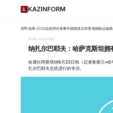
KAZINFORM
选举-2026
总统府
任免
事件
国情咨文
跨里海国际运输路
趋势:
15:38, 23 6月 2016
纳扎尔巴耶夫：哈萨克斯坦拥
哈通社阿斯塔纳6月23日电（记者鲁斯兰•哈
扎尔巴耶夫总统进行的专访。