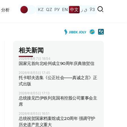
KZ
QZ
РУ
EN
中文
ق ز
ЎЗ
分析
相关新闻
2026年8月7日 18:54
国家元首向北哈州成立90周年庆典致贺信
2026年8月5日 17:45
托卡耶夫选集《公正社会——真诚之言》正
式出版
2026年8月5日 17:13
总统接见巴伊铁列克国有控股公司董事会主
席
2026年8月5日 16:51
总统祝贺国家档案馆成立20周年 强调守护
历史遗产意义重大