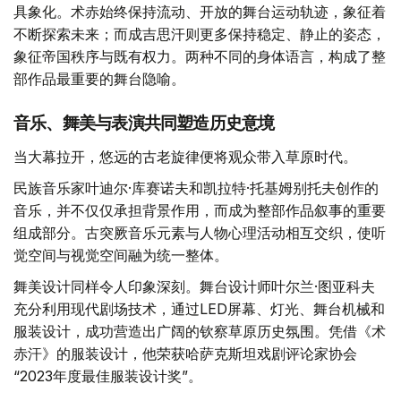
具象化。术赤始终保持流动、开放的舞台运动轨迹，象征着
不断探索未来；而成吉思汗则更多保持稳定、静止的姿态，
象征帝国秩序与既有权力。两种不同的身体语言，构成了整
部作品最重要的舞台隐喻。
音乐、舞美与表演共同塑造历史意境
当大幕拉开，悠远的古老旋律便将观众带入草原时代。
民族音乐家叶迪尔·库赛诺夫和凯拉特·托基姆别托夫创作的
音乐，并不仅仅承担背景作用，而成为整部作品叙事的重要
组成部分。古突厥音乐元素与人物心理活动相互交织，使听
觉空间与视觉空间融为统一整体。
舞美设计同样令人印象深刻。舞台设计师叶尔兰·图亚科夫
充分利用现代剧场技术，通过LED屏幕、灯光、舞台机械和
服装设计，成功营造出广阔的钦察草原历史氛围。凭借《术
赤汗》的服装设计，他荣获哈萨克斯坦戏剧评论家协会
“2023年度最佳服装设计奖”。