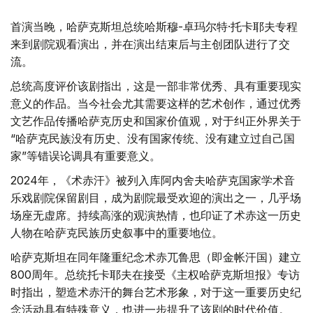
首演当晚，哈萨克斯坦总统哈斯穆-卓玛尔特·托卡耶夫专程
来到剧院观看演出，并在演出结束后与主创团队进行了交
流。
总统高度评价该剧指出，这是一部非常优秀、具有重要现实
意义的作品。当今社会尤其需要这样的艺术创作，通过优秀
文艺作品传播哈萨克历史和国家价值观，对于纠正外界关于
“哈萨克民族没有历史、没有国家传统、没有建立过自己国
家”等错误论调具有重要意义。
2024年，《术赤汗》被列入库阿内舍夫哈萨克国家学术音
乐戏剧院保留剧目，成为剧院最受欢迎的演出之一，几乎场
场座无虚席。持续高涨的观演热情，也印证了术赤这一历史
人物在哈萨克民族历史叙事中的重要地位。
哈萨克斯坦在同年隆重纪念术赤兀鲁思（即金帐汗国）建立
800周年。总统托卡耶夫在接受《主权哈萨克斯坦报》专访
时指出，塑造术赤汗的舞台艺术形象，对于这一重要历史纪
念活动具有特殊意义，也进一步提升了该剧的时代价值。