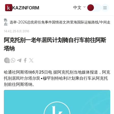
中文
KAZINFORM
热
选举-2026
总统府
任免
事件
国情咨文
跨里海国际运输路线/中间走
点:
14:42, 25 6月 2016
阿克托别一老年居民计划骑自行车前往阿斯
塔纳
哈通社阿斯塔纳6月25日电 据阿克托别当地媒体报道，阿克
托别居民叶尔塔尔艮•穆罕别特哈利计划乘自行车从阿克托
别前往阿斯塔纳。