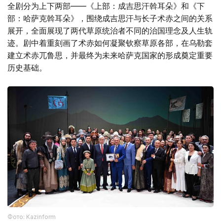
全剧分为上下两部——《上部：成吉思汗斡耳朵》和《下
部：哈萨克斡耳朵》，围绕成吉思汗与长子术赤之间的关系
展开，全面展现了两代草原统治者不同的治国理念及人生轨
迹。剧中着重刻画了术赤如何凝聚钦察草原各部，在乌勒套
建立术赤兀鲁思，并最终为未来哈萨克国家的形成奠定重要
历史基础。
Фото: Kazinform