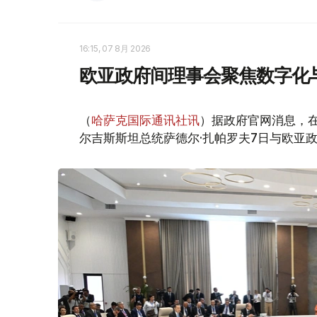
16:15, 07 8月 2026
欧亚政府间理事会聚焦数字化
（
哈萨克国际通讯社讯
）据政府官网消息，
尔吉斯斯坦总统萨德尔·扎帕罗夫7日与欧亚