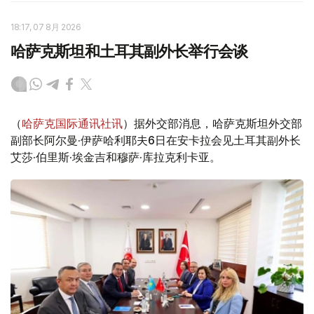
18:17, 07 8月 2026
哈萨克斯坦和土耳其副外长举行会谈
（
哈萨克国际通讯社讯
）据外交部消息，哈萨克斯坦外交部
副部长阿尔曼·伊萨哈利耶夫6日在安卡拉会见土耳其副外长
艾莎·伯里斯·埃金吉和穆萨·库拉克利卡亚。