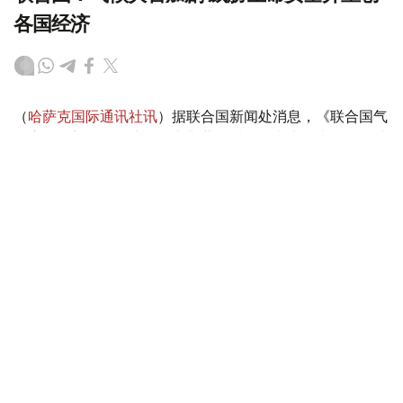
各国经济
（
哈萨克国际通讯社讯
）据联合国新闻处消息，《联合国气
候变化框架公约》执行秘书斯蒂尔近日发表声明表示，全球
各地由气候变化驱动的灾害正在加剧，威胁生命安全并重创
各国经济。他警告说，“气候警报正从四面八方传来，响彻
云霄”。