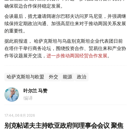
确保双边合作保持稳定发展。
会谈最后，措尤邀请阔谢尔巴耶夫访问罗马尼亚，并强调继
续保持定期政治沟通、加强高层往来对于推动两国关系发展
的重要性。
据此前报道， 哈萨克斯坦与乌兹别克斯坦企业代表团日前
在塔什干举行商务论坛，围绕投资合作、贸易往来和产业协
作等议题展开交流，
进一步推动两国经贸合作发展
。
哈萨克斯坦与欧盟
外交
能源
政治
叶尔兰 马赞
编译
17:44, 06 8月 2026
别克帖诺夫主持欧亚政府间理事会会议 聚焦