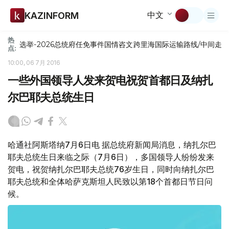
中文
KAZINFORM
热
选举-2026
总统府
任免
事件
国情咨文
跨里海国际运输路线/中间走
点:
10:00, 06 7月 2016
一些外国领导人发来贺电祝贺首都日及纳扎
尔巴耶夫总统生日
哈通社阿斯塔纳7月6日电 据总统府新闻局消息，纳扎尔巴
耶夫总统生日来临之际（7月6日），多国领导人纷纷发来
贺电，祝贺纳扎尔巴耶夫总统76岁生日，同时向纳扎尔巴
耶夫总统和全体哈萨克斯坦人民致以第18个首都日节日问
候。