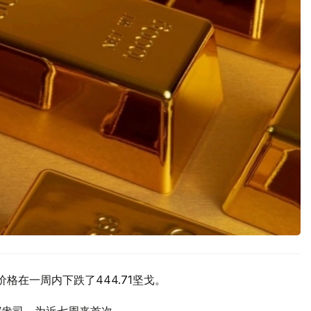
价格在一周内下跌了444.71坚戈。
元/盎司，为近七周来首次。