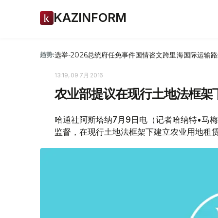
KAZINFORM
选举-2026
总统府
任免
事件
国情咨文
跨里海国际运输路
趋势:
13:19, 09 7月 2016
农业部提议在现行土地法框架
哈通社阿斯塔纳7月9日电（记者哈纳特•马
监督，在现行土地法框架下建立农业用地租