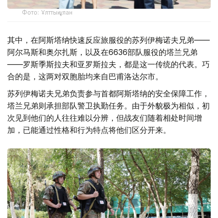
Фото: Ұлттық ұлан
其中，在阿斯塔纳快速反应旅服役的苏列伊梅诺夫兄弟——
阿尔马斯和奥尔扎斯，以及在6636部队服役的塔兰兄弟
——罗斯季斯拉夫和亚罗斯拉夫，都是这一传统的代表。巧
合的是，这两对双胞胎均来自巴甫洛达尔市。
苏列伊梅诺夫兄弟负责参与首都阿斯塔纳的安全保障工作，
塔兰兄弟则承担部队警卫执勤任务。由于外貌极为相似，初
次见到他们的人往往难以分辨，但战友们随着相处时间增
加，已能通过性格和行为特点将他们区分开来。