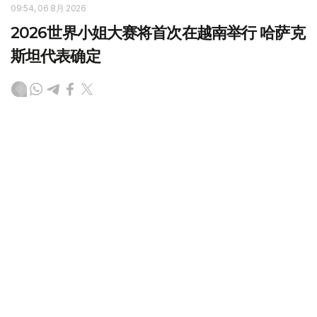
09:54, 06 8月 2026
2026世界小姐大赛将首次在越南举行 哈萨克
斯坦代表确定
（哈萨克国际通讯社讯） 2026年世界小姐（Miss World
2026）国际总决赛将首次在越南举行。2024年“哈萨克斯
坦小姐”（Miss Qazaqstan 2024）冠军巴格姆·巴尔塔巴耶
娃（Бағым Балтабаева）将代表哈萨克斯坦参赛。